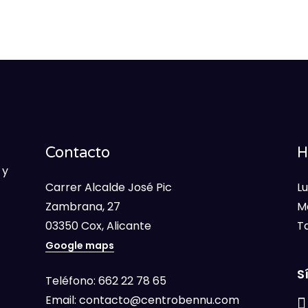
Contacto
H
 y
Carrer Alcalde José Pic
Lu
Zambrana, 27
M
03350 Cox, Alicante
T
Google maps
S
Teléfono:
662 22 78 65
Email:
contacto@centrobennu.com